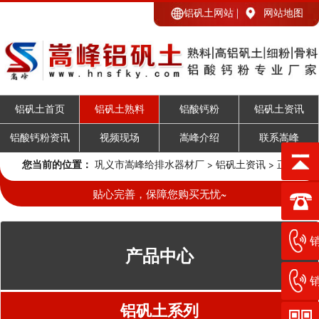
铝矾土网站
网站地图
铝矾土首页
铝矾土熟料
铝酸钙粉
铝矾土资讯
铝酸钙粉资讯
视频现场
嵩峰介绍
联系嵩峰
您当前的位置：
巩义市嵩峰给排水器材厂
>
铝矾土资讯
> 正文
贴心完善，保障您购买无忧~
销
产品中心
销
铝矾土系列