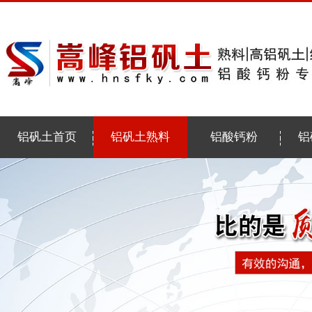
铝矾土首页
铝矾土熟料
铝酸钙粉
铝