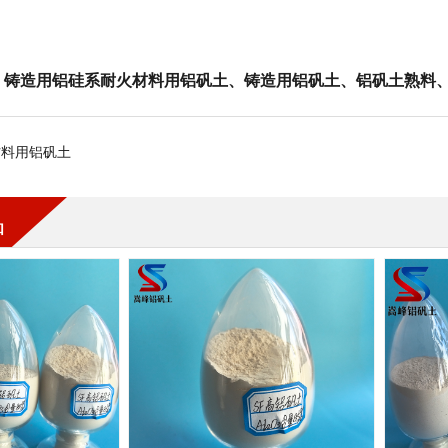
：
铸造用铝硅系耐火材料用铝矾土
、
铸造用铝矾土
、
铝矾土熟料
材料用铝矾土
品