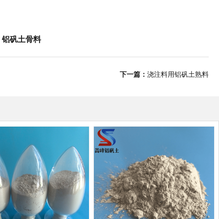
、
铝矾土骨料
下一篇：
浇注料用铝矾土熟料