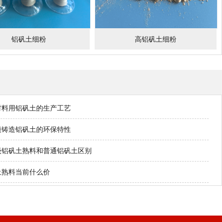
铝矾土细粉
高铝矾土细粉
材料用铝矾土的生产工艺
模铸造铝矾土的环保特性
级铝矾土熟料和普通铝矾土区别
土熟料当前什么价