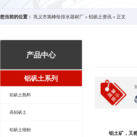
您当前的位置：
巩义市嵩峰给排水器材厂
>
铝矾土资讯
> 正文
产品中心
铝矾土系列
铝矾土熟料
高铝矾土
铝矾土细粉
铝土矿，又