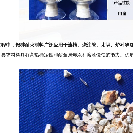
过程中，铝硅耐火材料广泛应用于流槽、浇注管、坩埚、炉衬等
。要求材料具有高热稳定性和耐金属熔液和熔渣侵蚀的能力。优