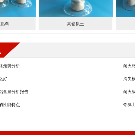
土熟料
高铝矾土
讯
格走势分析
耐火
么好
消失
铝含量分析报告
耐火
的性能特点
铝矾