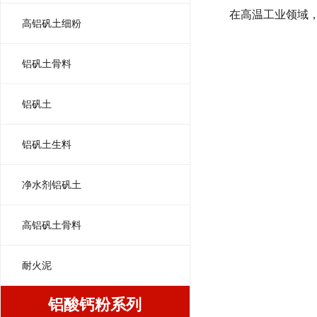
在高温工业领域
高铝矾土细粉
铝矾土骨料
铝矾土
铝矾土生料
净水剂铝矾土
高铝矾土骨料
耐火泥
铝酸钙粉系列