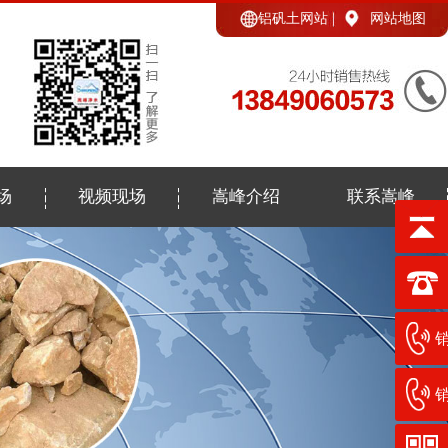
铝矾土网站
网站地图
场
视频现场
嵩峰介绍
联系嵩峰
销
销