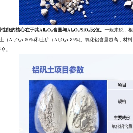
能的核心在于其All₂O₃含量与Al₂O₃/SiO₂比值
。
一般来说，根
矾土（Al₂O₃> 80%)和土矿（Al₂O₃> 85%)。氧化铝含
寿命。