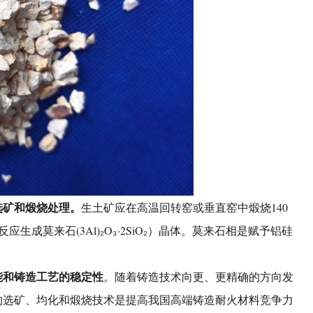
选矿和煅烧处理。
生土矿应在高温回转窑或垂直窑中煅烧140
应生成莫来石(3Al)₂O₃·2SiO₂）晶体。莫来石相是赋予铝硅
能和铸造工艺的稳定性
。随着铸造技术向更、更精确的方向发
的选矿、均化和煅烧技术是提高我国高端铸造耐火材料竞争力