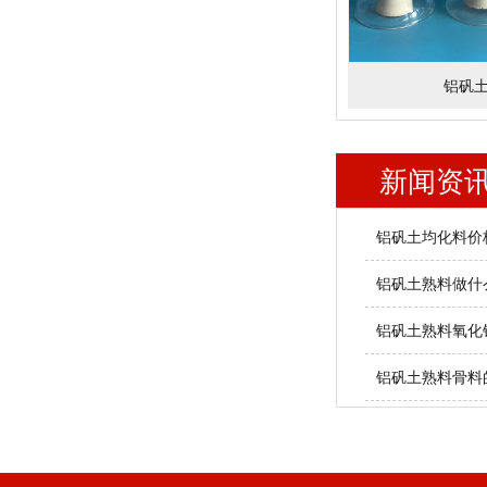
铝矾
新闻资
铝矾土均化料价
铝矾土熟料做什
铝矾土熟料氧化
铝矾土熟料骨料