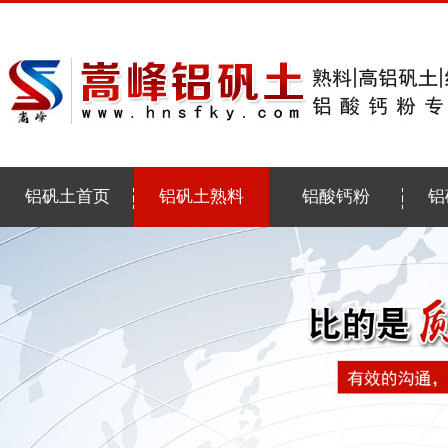
铝矾土首页
铝矾土熟料
铝酸钙粉
铝