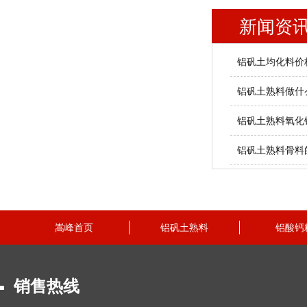
新闻资
铝矾土均化料价
铝矾土熟料做什
铝矾土熟料氧化
铝矾土熟料骨料
嵩峰首页
铝矾土熟料
铝酸钙
联系我们
销售热线