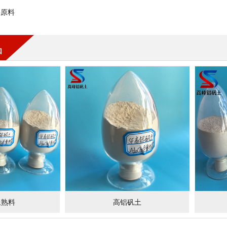
料原料
品
土熟料
高铝矾土