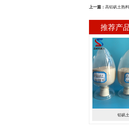
上一篇：
高铝矾土熟
推荐产
铝矾