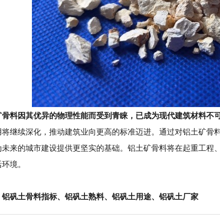
矿骨料因其优异的物理性能而受到青睐
，已成为现代建筑材料不
用将继续深化，推动建筑业向更高的标准迈进。通过对铝土矿骨
为未来的城市建设提供更坚实的基础。铝土矿骨料将在起重工程
活环境。
：
铝矾土骨料指标
、
铝矾土熟料
、
铝矾土用途
、
铝矾土厂家