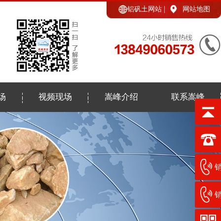
铝矾土网站
网站地图
场
视频现场
嵩峰介绍
联系嵩峰
销
销