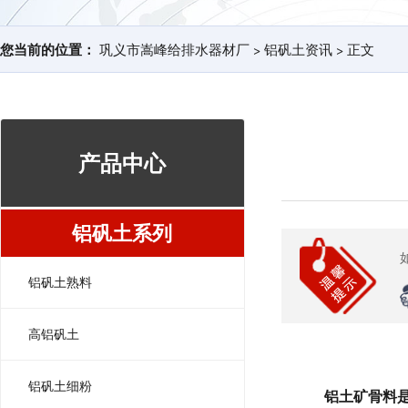
您当前的位置：
巩义市嵩峰给排水器材厂
>
铝矾土资讯
> 正文
产品中心
铝矾土系列
铝矾土熟料
高铝矾土
铝矾土细粉
铝土矿骨料