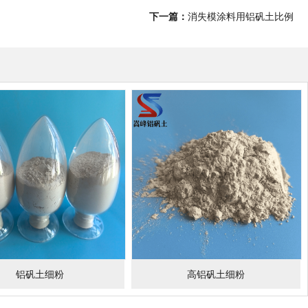
下一篇：
消失模涂料用铝矾土比例
铝矾土细粉
高铝矾土细粉