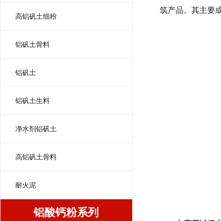
筑产品。其主要
高铝矾土细粉
铝矾土骨料
铝矾土
铝矾土生料
净水剂铝矾土
高铝矾土骨料
耐火泥
铝酸钙粉系列