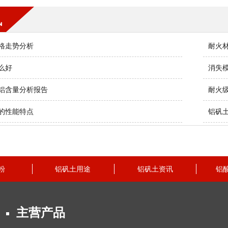
讯
格走势分析
耐火
么好
消失
铝含量分析报告
耐火
的性能特点
铝矾
粉
铝矾土用途
铝矾土资讯
铝
主营产品