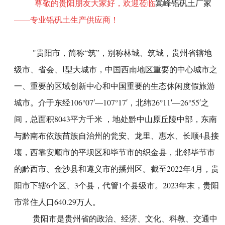
尊敬的贵阳朋友大家好，欢迎莅临
嵩峰铝矾土厂家
——专业铝矾土生产供应商！
"贵阳市，简称“筑”，别称林城、筑城，贵州省辖地
级市、省会、Ⅰ型大城市，中国西南地区重要的中心城市之
一、重要的区域创新中心和中国重要的生态休闲度假旅游
城市。介于东经106°07′—107°17′，北纬26°11′—26°55′之
间，总面积8043平方千米 ，地处黔中山原丘陵中部，东南
与黔南布依族苗族自治州的瓮安、龙里、惠水、长顺4县接
壤，西靠安顺市的平坝区和毕节市的织金县，北邻毕节市
的黔西市、金沙县和遵义市的播州区。截至2022年4月，贵
阳市下辖6个区、3个县，代管1个县级市。2023年末，贵阳
市常住人口640.29万人。
贵阳市是贵州省的政治、经济、文化、科教、交通中