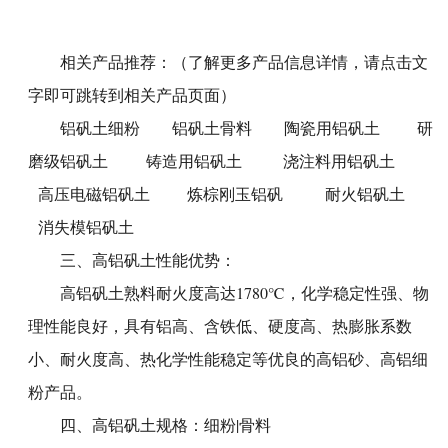
相关产品推荐：（了解更多产品信息详情，请点击文
字即可跳转到相关产品页面）
铝矾土细粉
铝矾土骨料
陶瓷用铝矾土
研
磨级铝矾土
铸造用铝矾土
浇注料用铝矾土
高压电磁铝矾土
炼棕刚玉铝矾
耐火铝矾土
消失模铝矾土
三、
高铝矾土性能优势
：
高铝矾土熟料耐火度高达1780℃，化学稳定性强、物
理性能良好，具有铝高、含铁低、硬度高、热膨胀系数
小、耐火度高、热化学性能稳定等优良的高铝砂、高铝细
粉产品。
四、
高铝矾土规格
：细粉|骨料