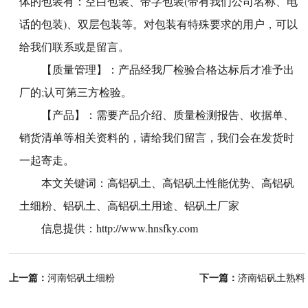
体的包装有：空白包装、带字包装(带有我们公司名称、电
话的包装)、双层包装等。对包装有特殊要求的用户，可以
给我们联系或是留言。
【质量管理】：产品经我厂检验合格达标后才准予出
厂的;认可第三方检验。
【产品】：需要产品介绍、质量检测报告、收据单、
销货清单等相关资料的，请给我们留言，我们会在发货时
一起寄走。
本文关键词：
高铝矾土
、
高铝矾土性能优势
、
高铝矾
土细粉
、
铝矾土
、
高铝矾土用途
、
铝矾土厂家
信息提供：
http://www.hnsfky.com
上一篇：
下一篇：
河南铝矾土细粉
济南铝矾土熟料