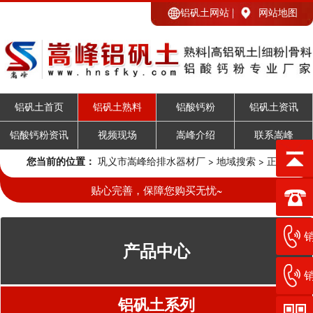
铝矾土网站
网站地图
铝矾土首页
铝矾土熟料
铝酸钙粉
铝矾土资讯
铝酸钙粉资讯
视频现场
嵩峰介绍
联系嵩峰
您当前的位置：
巩义市嵩峰给排水器材厂
>
地域搜索
> 正文
贴心完善，保障您购买无忧~
销
产品中心
销
铝矾土系列