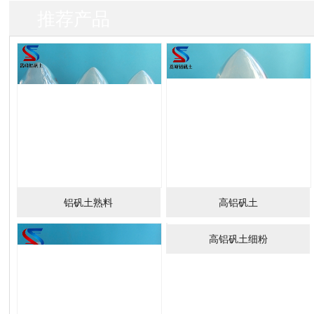
推荐产品
铝矾土熟料
高铝矾土
高铝矾土细粉