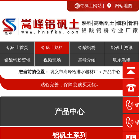
铝矾土网站
网站地图
铝矾土首页
铝矾土熟料
铝酸钙粉
铝矾土资讯
铝酸钙粉资讯
视频现场
嵩峰介绍
联系嵩峰
您当前的位置：
巩义市嵩峰给排水器材厂
>
产品中心
贴心完善，保障您购买无忧~
销
产品中心
销
铝矾土系列