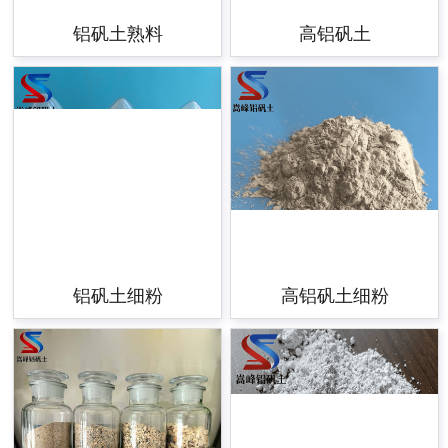
铝矾土熟料
高铝矾土
铝矾土细粉
高铝矾土细粉