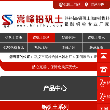
铝矾土网站
网站地图
铝矾土首页
铝矾土熟料
铝酸钙粉
铝矾土资讯
铝酸钙粉资讯
视频现场
嵩峰介绍
联系嵩峰
您当前的位置：
巩义市嵩峰给排水器材厂
>
案例展示
> 正文
贴心完善，保障您购买无忧~
销
产品中心
销
铝矾土系列